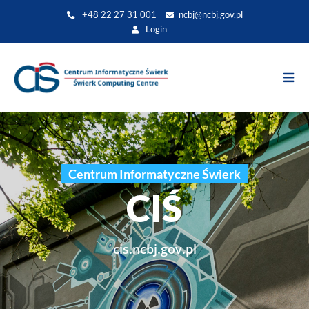
Przejdź
+48 22 27 31 001
ncbj@ncbj.gov.pl
do
Login
treści
Centrum Informatyczne Świerk
CIŚ
cis.ncbj.gov.pl