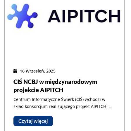
16 Wrzesień, 2025
CIŚ NCBJ w międzynarodowym
projekcie AIPITCH
Centrum Informatyczne Świerk (CIŚ) wchodzi w
skład konsorcjum realizującego projekt AIPITCH –
Akcelerator Innowacji Technologicznych dla
Rozwiązań z dziedziny Cyberbezpieczeństwa.
Czytaj więcej
Celem przedsięwzięcia, współfinansowanego przez