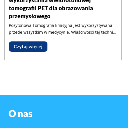
tomografii PET dla obrazowania
przemysłowego
Pozytonowa Tomografia Emisyjna jest wykorzystywana
przede wszystkim w medycynie. Właściwości tej techniki
mogą jednak okazać się przydatne również w
zastosowaniach przemysłowych. Takim wykorzystaniem
Czytaj więcej
techniki PET zajmują się specjaliści Departamentu
Układów Złożonych NCBJ w ramach projektu IMPET,
uzyskanego w programie First Team FENG Fundacji na
rzecz Nauki Polskiej.
O nas