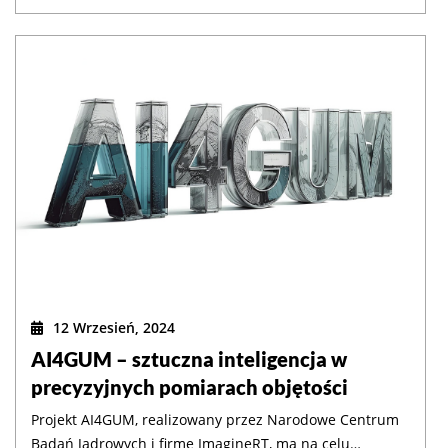
Unię Europejską, jest opracowanie i wdrożenie
platformy CySEC, integrującej narzędzia do analizy,
testowania i automatyzacji działań w obszarze
cyberochrony.
12 Wrzesień, 2024
AI4GUM – sztuczna inteligencja w
precyzyjnych pomiarach objętości
Projekt AI4GUM, realizowany przez Narodowe Centrum
Badań Jądrowych i firmę ImagineRT, ma na celu