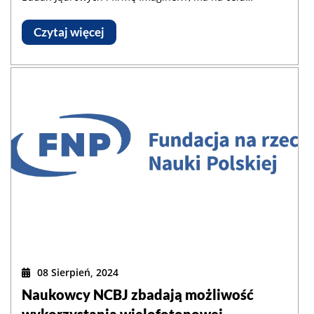
zastosowanie metod sztucznej inteligencji do
zwiększenia precyzji nieinwazyjnego wyznaczania
Czytaj więcej
objętości przy użyciu rentgenowskiej tomografii
komputerowej. Rozwijany system będzie wykorzystywał
zaawansowane techniki AI do analizy obrazów
trójwymiarowych, umożliwiając ich automatyczną
segmentację i redukcję zakłóceń. Efektem prac będzie
nowoczesne narzędzie informatyczne dostępne w
modelu SaaS, oparte na infrastrukturze Centrum
Informatycznego Świerk.
08 Sierpień, 2024
Naukowcy NCBJ zbadają możliwość
wykorzystania wielofotonowej